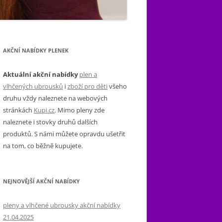
AKČNÍ NABÍDKY PLENEK
Aktuální akční nabídky
plen a
vlhčených ubrousků
i
zboží pro děti
všeho
druhu vždy naleznete na webových
stránkách
Kupi.cz
. Mimo pleny zde
naleznete i stovky druhů dalších
produktů. S námi můžete opravdu ušetřit
na tom, co běžně kupujete.
NEJNOVĚJŠÍ AKČNÍ NABÍDKY
pleny a vlhčené ubrousky akční nabídky
21.04.2025