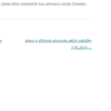
,
Happy Mimi
,
Inspired By You
,
Johnson's
,
Linteo
,
Pampers
,
ky
pleny a vlhčené ubrousky akční nabídky
7.05.2014
→