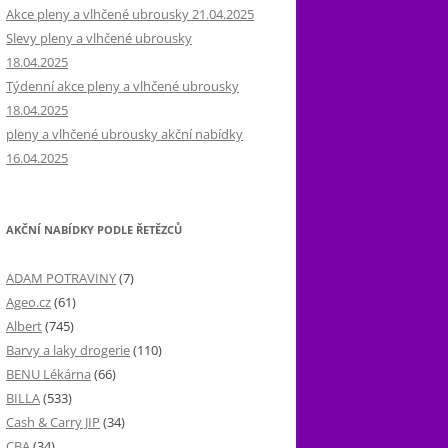
Akce pleny a vlhčené ubrousky 21.04.2025
Slevy pleny a vlhčené ubrousky
18.04.2025
Týdenní akce pleny a vlhčené ubrousky
18.04.2025
pleny a vlhčené ubrousky akční nabídky
16.04.2025
AKČNÍ NABÍDKY PODLE ŘETĚZCŮ
ADAM POTRAVINY
(7)
Ageo.cz
(61)
Albert
(745)
Barvy a laky drogerie
(110)
BENU Lékárna
(66)
BILLA
(533)
Cash & Carry JIP
(34)
CBA
(34)