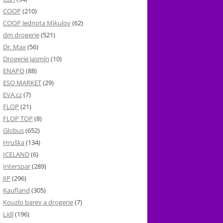
COOP
(210)
COOP Jednota Mikulov
(62)
dm drogerie
(521)
Dr. Max
(56)
Drogerie Jasmín
(10)
ENAPO
(88)
ESO MARKET
(29)
EVA.cz
(7)
FLOP
(21)
FLOP TOP
(8)
Globus
(652)
Hruška
(134)
ICELAND
(6)
Interspar
(289)
JIP
(296)
Kaufland
(305)
Kouzlo barev a drogerie
(7)
Lidl
(196)