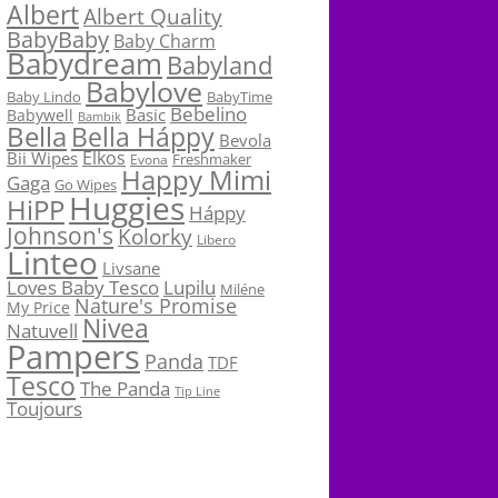
Albert
Albert Quality
BabyBaby
Baby Charm
Babydream
Babyland
Babylove
Baby Lindo
BabyTime
Bebelino
Basic
Babywell
Bambik
Bella
Bella Háppy
Bevola
Elkos
Bii Wipes
Freshmaker
Evona
Happy Mimi
Gaga
Go Wipes
Huggies
HiPP
Háppy
Johnson's
Kolorky
Libero
Linteo
Livsane
Loves Baby Tesco
Lupilu
Miléne
Nature's Promise
My Price
Nivea
Natuvell
Pampers
Panda
TDF
Tesco
The Panda
Tip Line
Toujours