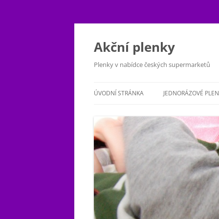
Přejít
k
obsahu
Akční plenky
webu
Plenky v nabídce českých supermarketů
ÚVODNÍ STRÁNKA
JEDNORÁZOVÉ PLEN