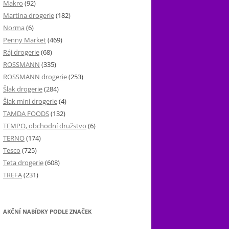
Makro
(92)
Martina drogerie
(182)
Norma
(6)
Penny Market
(469)
Ráj drogerie
(68)
ROSSMANN
(335)
ROSSMANN drogerie
(253)
Šlak drogerie
(284)
Šlak mini drogerie
(4)
TAMDA FOODS
(132)
TEMPO, obchodní družstvo
(6)
TERNO
(174)
Tesco
(725)
Teta drogerie
(608)
TREFA
(231)
AKČNÍ NABÍDKY PODLE ZNAČEK