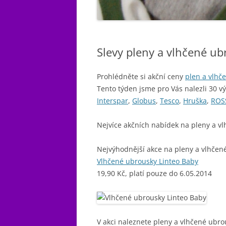
Slevy pleny a vlhčené u
Prohlédněte si akční ceny
plen a vlhč
Tento týden jsme pro Vás nalezli 30 v
Interspar
,
Globus
,
Tesco
,
Hruška
,
ROS
Nejvíce akčních nabídek na pleny a v
Nejvýhodnější akce na pleny a vlhčen
Vlhčené ubrousky Linteo Baby
19,90 Kč, platí pouze do 6.05.2014
V akci naleznete pleny a vlhčené ubro