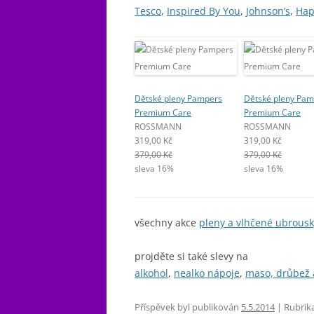
Tesco
,
Inspired By You
,
Johnson’s
,
Hap
Dětské pleny Pampers
Dětské pleny Pam
Premium Care
Premium Care
ROSSMANN
ROSSMANN
319,00 Kč
319,00 Kč
379,00 Kč
379,00 Kč
sleva 16%
sleva 16%
všechny akce
pleny a vlhčené ubrousk
projděte si také slevy na
alkohol
,
nealko nápoje
,
maso, drůbež 
Příspěvek byl publikován
5.5.2014
| Rubrik