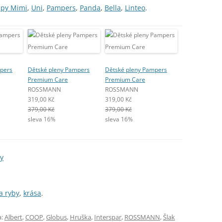
py Mimi
,
Uni
,
Pampers
,
Panda
,
Bella
,
Linteo
.
pers
Dětské pleny Pampers
Dětské pleny Pampers
Premium Care
Premium Care
ROSSMANN
ROSSMANN
319,00 Kč
319,00 Kč
379,00 Kč
379,00 Kč
sleva 16%
sleva 16%
y
a ryby
,
krása
.
a:
Albert
,
COOP
,
Globus
,
Hruška
,
Interspar
,
ROSSMANN
,
Šlak