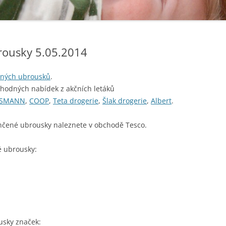
brousky 5.05.2014
ených ubrousků
.
ýhodných nabídek z akčních letáků
SMANN
,
COOP
,
Teta drogerie
,
Šlak drogerie
,
Albert
.
lhčené ubrousky naleznete v obchodě Tesco.
é ubrousky:
usky značek: